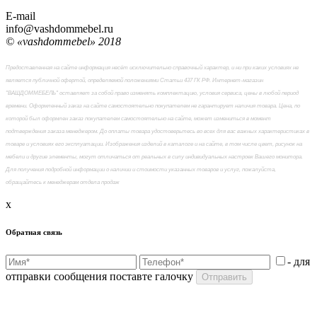
E-mail
info@vashdommebel.ru
© «vashdommebel» 2018
Предоставленная на сайте информация несёт исключительно справочный характер, и ни при каких условиях не
является публичной офертой, определяемой положениями Статьи 437 ГК РФ. Интернет-магазин
"ВАШДОММЕБЕЛЬ" оставляет за собой право изменять комплектацию, условия сервиса, цены в любой период
времени. Оформленный заказ на сайте самостоятельно покупателем не гарантирует наличия товара. Цена, по
которой был оформлен заказ покупателем самостоятельно на сайте, может измениться в момент
подтверждения заказа менеджером. До оплаты товара удостоверьтесь во всех для вас важных характеристиках в
товаре и условиях его эксплуатации. Изображения изделий в каталоге и на сайте, в том числе цвет, рисунок на
мебели и другие элементы, могут отличаться от реальных в силу индивидуальных настроек Вашего монитора.
Для получения подробной информации о наличии и стоимости указанных товаров и услуг, пожалуйста,
обращайтесь к менеджерам отдела продаж
x
Обратная связь
- для
отправки сообщения поставте галочку