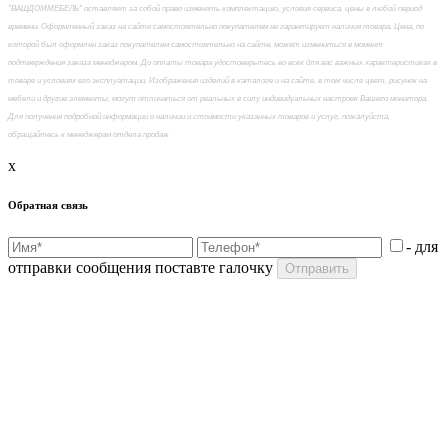
"ВАШДОММЕБЕЛЬ" оставляет за собой право изменять комплектацию, условия сервиса, цены в любой период
времени. Оформленный заказ на сайте самостоятельно покупателем не гарантирует наличия товара. Цена, по
которой был оформлен заказ покупателем самостоятельно на сайте, может измениться в момент
подтверждения заказа менеджером. До оплаты товара удостоверьтесь во всех для вас важных характеристиках в
товаре и условиях его эксплуатации. Изображения изделий в каталоге и на сайте, в том числе цвет, рисунок на
мебели и другие элементы, могут отличаться от реальных в силу индивидуальных настроек Вашего монитора.
Для получения подробной информации о наличии и стоимости указанных товаров и услуг, пожалуйста,
обращайтесь к менеджерам отдела продаж
x
Обратная связь
- для
отправки сообщения поставте галочку