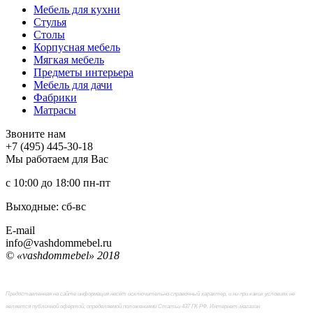
Мебель для кухни
Стулья
Столы
Корпусная мебель
Мягкая мебель
Предметы интерьера
Мебель для дачи
Фабрики
Матраcы
Звоните нам
+7 (495) 445-30-18
Мы работаем для Вас
с 10:00 до 18:00
пн-пт
Выходные: сб-вc
E-mail
info@vashdommebel.ru
© «vashdommebel» 2018
Предоставленная на сайте информация несёт исключительно справочный характер, и ни при каких условиях не
является публичной офертой, определяемой положениями Статьи 437 ГК РФ. Интернет-магазин