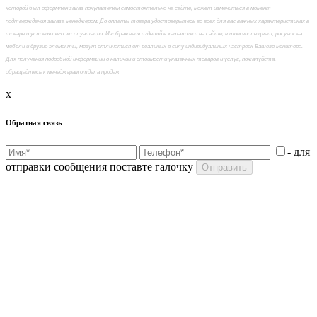
которой был оформлен заказ покупателем самостоятельно на сайте, может измениться в момент
подтверждения заказа менеджером. До оплаты товара удостоверьтесь во всех для вас важных характеристиках в
товаре и условиях его эксплуатации. Изображения изделий в каталоге и на сайте, в том числе цвет, рисунок на
мебели и другие элементы, могут отличаться от реальных в силу индивидуальных настроек Вашего монитора.
Для получения подробной информации о наличии и стоимости указанных товаров и услуг, пожалуйста,
обращайтесь к менеджерам отдела продаж
x
Обратная связь
- для
отправки сообщения поставте галочку