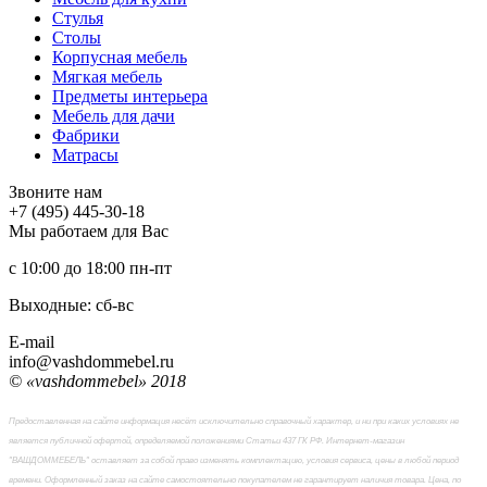
Стулья
Столы
Корпусная мебель
Мягкая мебель
Предметы интерьера
Мебель для дачи
Фабрики
Матраcы
Звоните нам
+7 (495) 445-30-18
Мы работаем для Вас
с 10:00 до 18:00
пн-пт
Выходные: сб-вc
E-mail
info@vashdommebel.ru
© «vashdommebel» 2018
Предоставленная на сайте информация несёт исключительно справочный характер, и ни при каких условиях не
является публичной офертой, определяемой положениями Статьи 437 ГК РФ. Интернет-магазин
"ВАШДОММЕБЕЛЬ" оставляет за собой право изменять комплектацию, условия сервиса, цены в любой период
времени. Оформленный заказ на сайте самостоятельно покупателем не гарантирует наличия товара. Цена, по