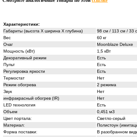
Смотрите аналогичные товары по этой
ссылке
Характеристики:
Габариты (высота Х ширина Х глубина)
98 см / 113 см / 33 
Вес
60 кг
Очаг
Moonblaze Deluxe
Мощность (кВт)
1,5 кВт
Декоративный режим
Есть
Пульт
Есть
Регулировка яркости
Есть
Термостат
Нет
Режим обогрева
2 режима
Звук
Нет
инфракрасный обогрев (IR)
Нет
LED технология
Есть
Объем
0,451 м3
Цвет портала:
Светло-серый
Материал:
Полистоун (имитаци
Форма поставки:
В разобранном вид