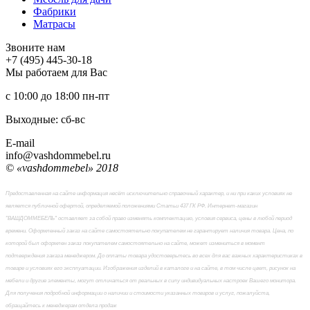
Фабрики
Матраcы
Звоните нам
+7 (495) 445-30-18
Мы работаем для Вас
с 10:00 до 18:00
пн-пт
Выходные: сб-вc
E-mail
info@vashdommebel.ru
© «vashdommebel» 2018
Предоставленная на сайте информация несёт исключительно справочный характер, и ни при каких условиях не
является публичной офертой, определяемой положениями Статьи 437 ГК РФ. Интернет-магазин
"ВАШДОММЕБЕЛЬ" оставляет за собой право изменять комплектацию, условия сервиса, цены в любой период
времени. Оформленный заказ на сайте самостоятельно покупателем не гарантирует наличия товара. Цена, по
которой был оформлен заказ покупателем самостоятельно на сайте, может измениться в момент
подтверждения заказа менеджером. До оплаты товара удостоверьтесь во всех для вас важных характеристиках в
товаре и условиях его эксплуатации. Изображения изделий в каталоге и на сайте, в том числе цвет, рисунок на
мебели и другие элементы, могут отличаться от реальных в силу индивидуальных настроек Вашего монитора.
Для получения подробной информации о наличии и стоимости указанных товаров и услуг, пожалуйста,
обращайтесь к менеджерам отдела продаж