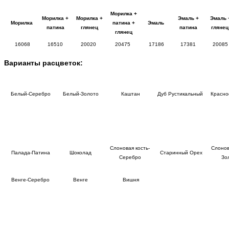
Морилка +
Морилка +
Морилка +
Эмаль +
Эмаль 
Морилка
патина +
Эмаль
патина
глянец
патина
гляне
глянец
16068
16510
20020
20475
17186
17381
20085
Варианты расцветок:
Белый-Серебро
Белый-Золото
Каштан
Дуб Рустикальный
Красно
Слоновая кость-
Слонов
Палада-Патина
Шоколад
Старинный Орех
Серебро
Зо
Венге-Серебро
Венге
Вишня