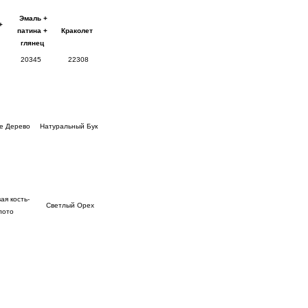
Эмаль +
+
патина +
Краколет
ц
глянец
20345
22308
е Дерево
Натуральный Бук
ая кость-
Светлый Орех
лото