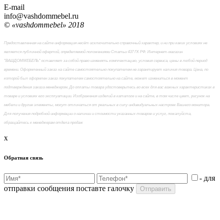
E-mail
info@vashdommebel.ru
© «vashdommebel» 2018
Предоставленная на сайте информация несёт исключительно справочный характер, и ни при каких условиях не
является публичной офертой, определяемой положениями Статьи 437 ГК РФ. Интернет-магазин
"ВАШДОММЕБЕЛЬ" оставляет за собой право изменять комплектацию, условия сервиса, цены в любой период
времени. Оформленный заказ на сайте самостоятельно покупателем не гарантирует наличия товара. Цена, по
которой был оформлен заказ покупателем самостоятельно на сайте, может измениться в момент
подтверждения заказа менеджером. До оплаты товара удостоверьтесь во всех для вас важных характеристиках в
товаре и условиях его эксплуатации. Изображения изделий в каталоге и на сайте, в том числе цвет, рисунок на
мебели и другие элементы, могут отличаться от реальных в силу индивидуальных настроек Вашего монитора.
Для получения подробной информации о наличии и стоимости указанных товаров и услуг, пожалуйста,
обращайтесь к менеджерам отдела продаж
x
Обратная связь
- для
отправки сообщения поставте галочку