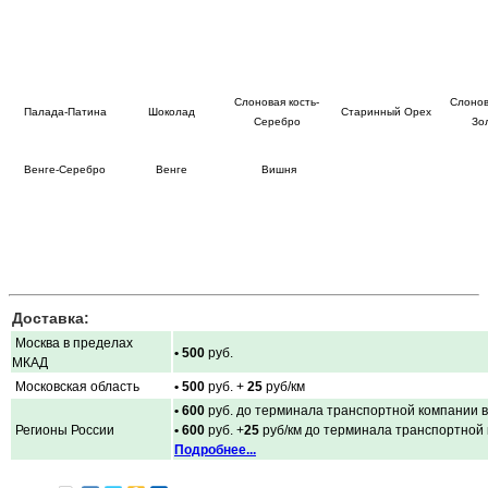
Слоновая кость-
Слонов
Палада-Патина
Шоколад
Старинный Орех
Серебро
Зо
Венге-Серебро
Венге
Вишня
Доставка:
Москва в пределах
• 500
руб.
МКАД
Московская область
• 500
руб. +
25
руб/км
• 600
руб. до терминала транспортной компании в
Регионы России
• 600
руб. +
25
руб/км до терминала транспортной
Подробнее...