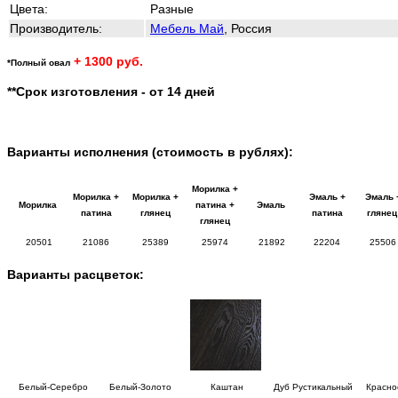
Цвета:
Разные
Производитель:
Мебель Май
, Россия
+ 1300 руб.
*Полный овал
**Срок изготовления - от 14 дней
Варианты исполнения (стоимость в рублях):
Морилка +
Морилка +
Морилка +
Эмаль +
Эмаль 
Морилка
патина +
Эмаль
патина
глянец
патина
гляне
глянец
20501
21086
25389
25974
21892
22204
25506
Варианты расцветок:
Белый-Серебро
Белый-Золото
Каштан
Дуб Рустикальный
Красно