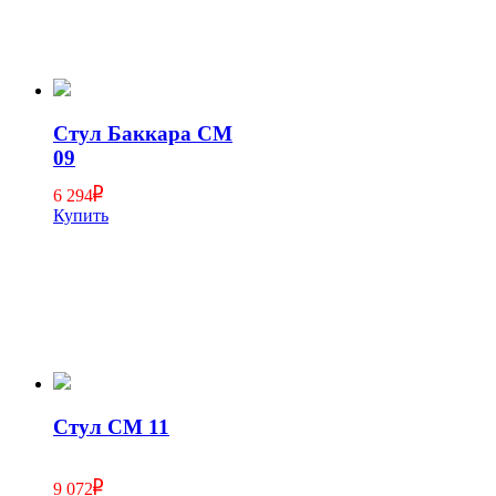
Стул Баккара СМ
09
6 294
Купить
Стул СМ 11
9 072