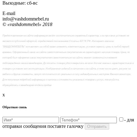
Выходные: сб-вc
E-mail
info@vashdommebel.ru
© «vashdommebel» 2018
Предоставленная на сайте информация несёт исключительно справочный характер, и ни при каких условиях не
является публичной офертой, определяемой положениями Статьи 437 ГК РФ. Интернет-магазин
"ВАШДОММЕБЕЛЬ" оставляет за собой право изменять комплектацию, условия сервиса, цены в любой период
времени. Оформленный заказ на сайте самостоятельно покупателем не гарантирует наличия товара. Цена, по
которой был оформлен заказ покупателем самостоятельно на сайте, может измениться в момент
подтверждения заказа менеджером. До оплаты товара удостоверьтесь во всех для вас важных характеристиках в
товаре и условиях его эксплуатации. Изображения изделий в каталоге и на сайте, в том числе цвет, рисунок на
мебели и другие элементы, могут отличаться от реальных в силу индивидуальных настроек Вашего монитора.
Для получения подробной информации о наличии и стоимости указанных товаров и услуг, пожалуйста,
обращайтесь к менеджерам отдела продаж
x
Обратная связь
- для
отправки сообщения поставте галочку