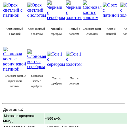
Орех светлый
Орех светлый
Черный с
Черный с
Слоновая кость
Орех с
Ор
с патиной
с золотом
серебром
золотом
с золотом
патиной
зо
Слоновая кость с
Слоновая
Тон 1 с
Тон 1 с
коричневой
кость с
серебром
золотом
патиной
серебром
Доставка:
Москва в пределах
• 500
руб.
МКАД