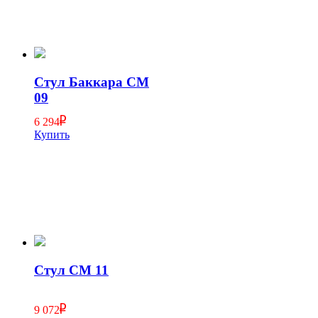
Стул Баккара СМ
09
6 294
Купить
Стул СМ 11
9 072