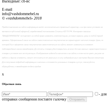
Выходные: сб-вc
E-mail
info@vashdommebel.ru
© «vashdommebel» 2018
Предоставленная на сайте информация несёт исключительно справочный характер, и ни при каких условиях не
является публичной офертой, определяемой положениями Статьи 437 ГК РФ. Интернет-магазин
"ВАШДОММЕБЕЛЬ" оставляет за собой право изменять комплектацию, условия сервиса, цены в любой период
времени. Оформленный заказ на сайте самостоятельно покупателем не гарантирует наличия товара. Цена, по
которой был оформлен заказ покупателем самостоятельно на сайте, может измениться в момент
подтверждения заказа менеджером. До оплаты товара удостоверьтесь во всех для вас важных характеристиках в
товаре и условиях его эксплуатации. Изображения изделий в каталоге и на сайте, в том числе цвет, рисунок на
мебели и другие элементы, могут отличаться от реальных в силу индивидуальных настроек Вашего монитора.
Для получения подробной информации о наличии и стоимости указанных товаров и услуг, пожалуйста,
обращайтесь к менеджерам отдела продаж
x
Обратная связь
- для
отправки сообщения поставте галочку