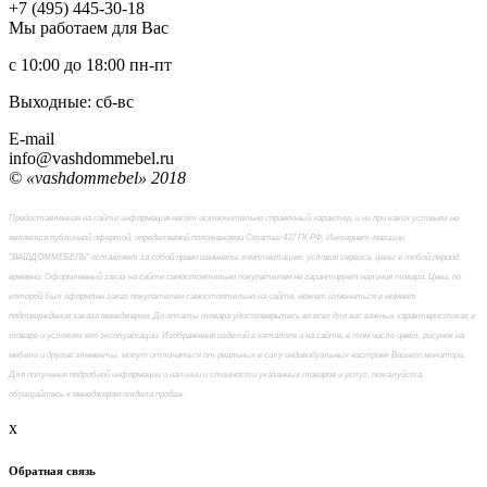
+7 (495) 445-30-18
Мы работаем для Вас
с 10:00 до 18:00
пн-пт
Выходные: сб-вc
E-mail
info@vashdommebel.ru
© «vashdommebel» 2018
Предоставленная на сайте информация несёт исключительно справочный характер, и ни при каких условиях не
является публичной офертой, определяемой положениями Статьи 437 ГК РФ. Интернет-магазин
"ВАШДОММЕБЕЛЬ" оставляет за собой право изменять комплектацию, условия сервиса, цены в любой период
времени. Оформленный заказ на сайте самостоятельно покупателем не гарантирует наличия товара. Цена, по
которой был оформлен заказ покупателем самостоятельно на сайте, может измениться в момент
подтверждения заказа менеджером. До оплаты товара удостоверьтесь во всех для вас важных характеристиках в
товаре и условиях его эксплуатации. Изображения изделий в каталоге и на сайте, в том числе цвет, рисунок на
мебели и другие элементы, могут отличаться от реальных в силу индивидуальных настроек Вашего монитора.
Для получения подробной информации о наличии и стоимости указанных товаров и услуг, пожалуйста,
обращайтесь к менеджерам отдела продаж
x
Обратная связь