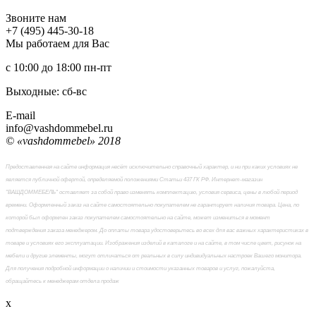
Звоните нам
+7 (495) 445-30-18
Мы работаем для Вас
с 10:00 до 18:00
пн-пт
Выходные: сб-вc
E-mail
info@vashdommebel.ru
© «vashdommebel» 2018
Предоставленная на сайте информация несёт исключительно справочный характер, и ни при каких условиях не
является публичной офертой, определяемой положениями Статьи 437 ГК РФ. Интернет-магазин
"ВАШДОММЕБЕЛЬ" оставляет за собой право изменять комплектацию, условия сервиса, цены в любой период
времени. Оформленный заказ на сайте самостоятельно покупателем не гарантирует наличия товара. Цена, по
которой был оформлен заказ покупателем самостоятельно на сайте, может измениться в момент
подтверждения заказа менеджером. До оплаты товара удостоверьтесь во всех для вас важных характеристиках в
товаре и условиях его эксплуатации. Изображения изделий в каталоге и на сайте, в том числе цвет, рисунок на
мебели и другие элементы, могут отличаться от реальных в силу индивидуальных настроек Вашего монитора.
Для получения подробной информации о наличии и стоимости указанных товаров и услуг, пожалуйста,
обращайтесь к менеджерам отдела продаж
x