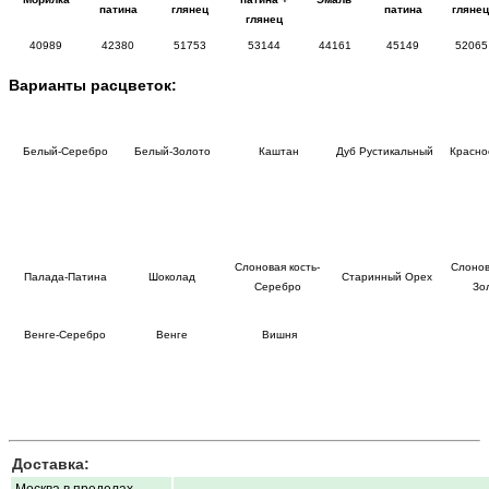
патина
глянец
патина
гляне
глянец
40989
42380
51753
53144
44161
45149
52065
Варианты расцветок:
Белый-Серебро
Белый-Золото
Каштан
Дуб Рустикальный
Красно
Слоновая кость-
Слонов
Палада-Патина
Шоколад
Старинный Орех
Серебро
Зо
Венге-Серебро
Венге
Вишня
Доставка:
Москва в пределах