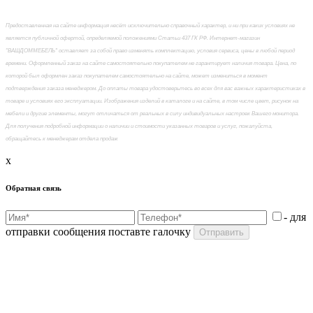
Предоставленная на сайте информация несёт исключительно справочный характер, и ни при каких условиях не
является публичной офертой, определяемой положениями Статьи 437 ГК РФ. Интернет-магазин
"ВАШДОММЕБЕЛЬ" оставляет за собой право изменять комплектацию, условия сервиса, цены в любой период
времени. Оформленный заказ на сайте самостоятельно покупателем не гарантирует наличия товара. Цена, по
которой был оформлен заказ покупателем самостоятельно на сайте, может измениться в момент
подтверждения заказа менеджером. До оплаты товара удостоверьтесь во всех для вас важных характеристиках в
товаре и условиях его эксплуатации. Изображения изделий в каталоге и на сайте, в том числе цвет, рисунок на
мебели и другие элементы, могут отличаться от реальных в силу индивидуальных настроек Вашего монитора.
Для получения подробной информации о наличии и стоимости указанных товаров и услуг, пожалуйста,
обращайтесь к менеджерам отдела продаж
x
Обратная связь
- для
отправки сообщения поставте галочку