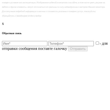
товаре и условиях его эксплуатации. Изображения изделий в каталоге и на сайте, в том числе цвет, рисунок на
мебели и другие элементы, могут отличаться от реальных в силу индивидуальных настроек Вашего монитора.
Для получения подробной информации о наличии и стоимости указанных товаров и услуг, пожалуйста,
обращайтесь к менеджерам отдела продаж
x
Обратная связь
- для
отправки сообщения поставте галочку