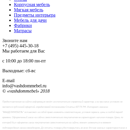
Корпусная мебель
Мягкая мебель
Предметы интерьера
Мебель для дачи
Фабрики
Матраcы
Звоните нам
+7 (495) 445-30-18
Мы работаем для Вас
с 10:00 до 18:00
пн-пт
Выходные: сб-вc
E-mail
info@vashdommebel.ru
© «vashdommebel» 2018
Предоставленная на сайте информация несёт исключительно справочный характер, и ни при каких условиях не
является публичной офертой, определяемой положениями Статьи 437 ГК РФ. Интернет-магазин
"ВАШДОММЕБЕЛЬ" оставляет за собой право изменять комплектацию, условия сервиса, цены в любой период
времени. Оформленный заказ на сайте самостоятельно покупателем не гарантирует наличия товара. Цена, по
которой был оформлен заказ покупателем самостоятельно на сайте, может измениться в момент
подтверждения заказа менеджером. До оплаты товара удостоверьтесь во всех для вас важных характеристиках в