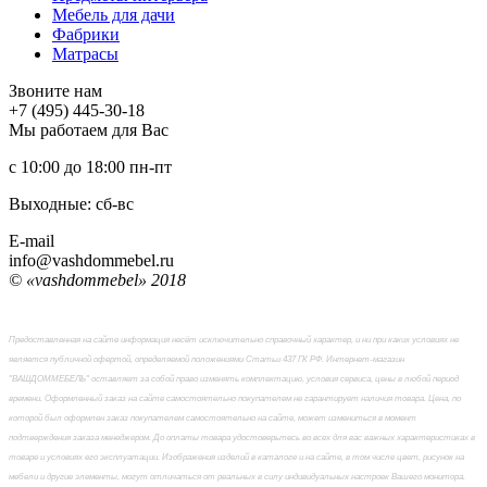
Мебель для дачи
Фабрики
Матраcы
Звоните нам
+7 (495) 445-30-18
Мы работаем для Вас
с 10:00 до 18:00
пн-пт
Выходные: сб-вc
E-mail
info@vashdommebel.ru
© «vashdommebel» 2018
Предоставленная на сайте информация несёт исключительно справочный характер, и ни при каких условиях не
является публичной офертой, определяемой положениями Статьи 437 ГК РФ. Интернет-магазин
"ВАШДОММЕБЕЛЬ" оставляет за собой право изменять комплектацию, условия сервиса, цены в любой период
времени. Оформленный заказ на сайте самостоятельно покупателем не гарантирует наличия товара. Цена, по
которой был оформлен заказ покупателем самостоятельно на сайте, может измениться в момент
подтверждения заказа менеджером. До оплаты товара удостоверьтесь во всех для вас важных характеристиках в
товаре и условиях его эксплуатации. Изображения изделий в каталоге и на сайте, в том числе цвет, рисунок на
мебели и другие элементы, могут отличаться от реальных в силу индивидуальных настроек Вашего монитора.