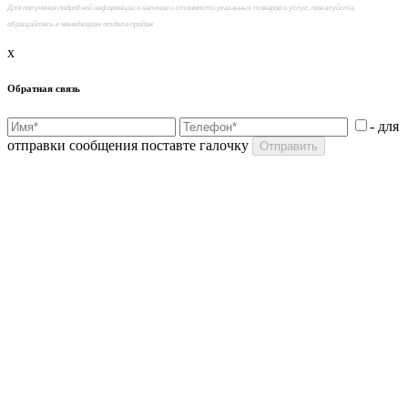
Для получения подробной информации о наличии и стоимости указанных товаров и услуг, пожалуйста,
обращайтесь к менеджерам отдела продаж
x
Обратная связь
- для
отправки сообщения поставте галочку