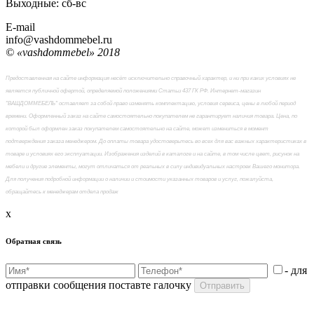
Выходные: сб-вc
E-mail
info@vashdommebel.ru
© «vashdommebel» 2018
Предоставленная на сайте информация несёт исключительно справочный характер, и ни при каких условиях не
является публичной офертой, определяемой положениями Статьи 437 ГК РФ. Интернет-магазин
"ВАШДОММЕБЕЛЬ" оставляет за собой право изменять комплектацию, условия сервиса, цены в любой период
времени. Оформленный заказ на сайте самостоятельно покупателем не гарантирует наличия товара. Цена, по
которой был оформлен заказ покупателем самостоятельно на сайте, может измениться в момент
подтверждения заказа менеджером. До оплаты товара удостоверьтесь во всех для вас важных характеристиках в
товаре и условиях его эксплуатации. Изображения изделий в каталоге и на сайте, в том числе цвет, рисунок на
мебели и другие элементы, могут отличаться от реальных в силу индивидуальных настроек Вашего монитора.
Для получения подробной информации о наличии и стоимости указанных товаров и услуг, пожалуйста,
обращайтесь к менеджерам отдела продаж
x
Обратная связь
- для
отправки сообщения поставте галочку