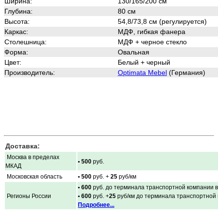
Ширина:
130/165/200
см
Глубина:
80 см
Высота:
54,8/73,8 см
(регулируется)
Каркас:
М
ДФ, гибкая фанера
Столешница:
МДФ + черное стекло
Форма:
Овальная
Цвет:
Белый + черный
Производитель:
Optimata Mebel
(Германия)
Доставка:
Москва в пределах
• 500
руб.
МКАД
Московская область
• 500
руб. +
25
руб/км
• 600
руб. до терминала транспортной компании в
Регионы России
• 600
руб. +
25
руб/км до терминала транспортной
Подробнее...