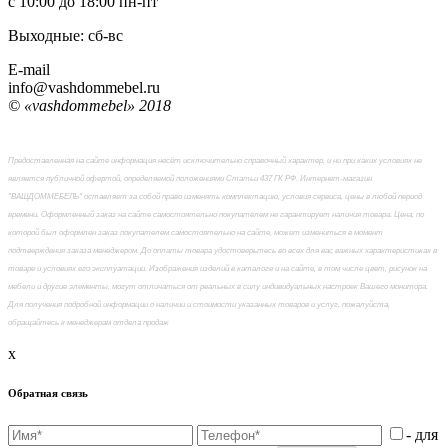
с 10:00 до 18:00
пн-пт
Выходные: сб-вc
E-mail
info@vashdommebel.ru
© «vashdommebel» 2018
Предоставленная на сайте информация несёт исключительно справочный характер, и ни при каких условиях не
является публичной офертой, определяемой положениями Статьи 437 ГК РФ. Интернет-магазин
"ВАШДОММЕБЕЛЬ" оставляет за собой право изменять комплектацию, условия сервиса, цены в любой период
времени. Оформленный заказ на сайте самостоятельно покупателем не гарантирует наличия товара. Цена, по
которой был оформлен заказ покупателем самостоятельно на сайте, может измениться в момент
подтверждения заказа менеджером. До оплаты товара удостоверьтесь во всех для вас важных характеристиках в
товаре и условиях его эксплуатации. Изображения изделий в каталоге и на сайте, в том числе цвет, рисунок на
мебели и другие элементы, могут отличаться от реальных в силу индивидуальных настроек Вашего монитора.
Для получения подробной информации о наличии и стоимости указанных товаров и услуг, пожалуйста,
обращайтесь к менеджерам отдела продаж
x
Обратная связь
- для