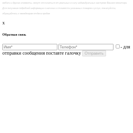
мебели и другие элементы, могут отличаться от реальных в силу индивидуальных настроек Вашего монитора.
Для получения подробной информации о наличии и стоимости указанных товаров и услуг, пожалуйста,
обращайтесь к менеджерам отдела продаж
x
Обратная связь
- для
отправки сообщения поставте галочку