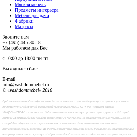
Мягкая мебель
Предметы интерьера
Мебель для дачи
Фабрики
Матраcы
Звоните нам
+7 (495) 445-30-18
Мы работаем для Вас
с 10:00 до 18:00
пн-пт
Выходные: сб-вc
E-mail
info@vashdommebel.ru
© «vashdommebel» 2018
Предоставленная на сайте информация несёт исключительно справочный характер, и ни при каких условиях не
является публичной офертой, определяемой положениями Статьи 437 ГК РФ. Интернет-магазин
"ВАШДОММЕБЕЛЬ" оставляет за собой право изменять комплектацию, условия сервиса, цены в любой период
времени. Оформленный заказ на сайте самостоятельно покупателем не гарантирует наличия товара. Цена, по
которой был оформлен заказ покупателем самостоятельно на сайте, может измениться в момент
подтверждения заказа менеджером. До оплаты товара удостоверьтесь во всех для вас важных характеристиках в
товаре и условиях его эксплуатации. Изображения изделий в каталоге и на сайте, в том числе цвет, рисунок на