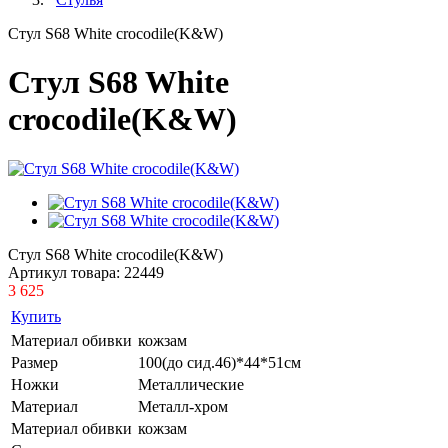
Стул S68 White crocodile(K&W)
Стул S68 White
crocodile(K&W)
Стул S68 White crocodile(K&W)
Артикул товара:
22449
3 625
Купить
Материал обивки
кожзам
Размер
100(до сид.46)*44*51см
Ножки
Металлические
Материал
Металл-хром
Материал обивки
кожзам