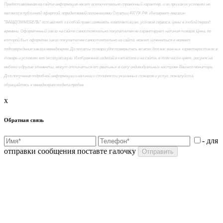
Предоставленная на сайте информация несёт исключительно справочный характер, и ни при каких условиях не
является публичной офертой, определяемой положениями Статьи 437 ГК РФ. Интернет-магазин
"ВАШДОММЕБЕЛЬ" оставляет за собой право изменять комплектацию, условия сервиса, цены в любой период
времени. Оформленный заказ на сайте самостоятельно покупателем не гарантирует наличия товара. Цена, по
которой был оформлен заказ покупателем самостоятельно на сайте, может измениться в момент
подтверждения заказа менеджером. До оплаты товара удостоверьтесь во всех для вас важных характеристиках в
товаре и условиях его эксплуатации. Изображения изделий в каталоге и на сайте, в том числе цвет, рисунок на
мебели и другие элементы, могут отличаться от реальных в силу индивидуальных настроек Вашего монитора.
Для получения подробной информации о наличии и стоимости указанных товаров и услуг, пожалуйста,
обращайтесь к менеджерам отдела продаж
x
Обратная связь
- для
отправки сообщения поставте галочку