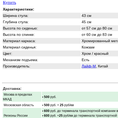
Купить
Характеристики:
Ширина стула:
43 см
Глубина стула:
45 см
Высота по сиденью:
от 57 см до 80 см
Высота по спинке:
от 60 см до 83 см
Материал каркаса:
Хромированный мет
Материал сиденья:
Кожзам
Цвет:
Хром / красный
Механизм подъема:
Есть
Производитель:
Лайф-М
, Китай
Доставка:
Москва в пределах
• 500
руб.
МКАД
Московская область
• 500
руб. +
25
руб/км
• 600
руб. до терминала транспортной компании в
Регионы России
• 600
руб. +
25
руб/км до терминала транспортной