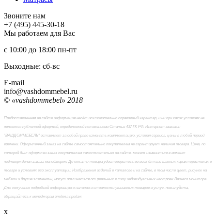
Звоните нам
+7 (495) 445-30-18
Мы работаем для Вас
с 10:00 до 18:00
пн-пт
Выходные: сб-вc
E-mail
info@vashdommebel.ru
© «vashdommebel» 2018
Предоставленная на сайте информация несёт исключительно справочный характер, и ни при каких условиях не
является публичной офертой, определяемой положениями Статьи 437 ГК РФ. Интернет-магазин
"ВАШДОММЕБЕЛЬ" оставляет за собой право изменять комплектацию, условия сервиса, цены в любой период
времени. Оформленный заказ на сайте самостоятельно покупателем не гарантирует наличия товара. Цена, по
которой был оформлен заказ покупателем самостоятельно на сайте, может измениться в момент
подтверждения заказа менеджером. До оплаты товара удостоверьтесь во всех для вас важных характеристиках в
товаре и условиях его эксплуатации. Изображения изделий в каталоге и на сайте, в том числе цвет, рисунок на
мебели и другие элементы, могут отличаться от реальных в силу индивидуальных настроек Вашего монитора.
Для получения подробной информации о наличии и стоимости указанных товаров и услуг, пожалуйста,
обращайтесь к менеджерам отдела продаж
x