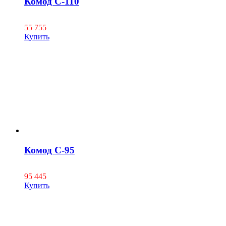
Комод С-110
55 755
Купить
Комод С-95
95 445
Купить