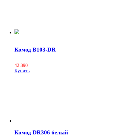
Комод B103-DR
42 390
Купить
Комод DR306 белый