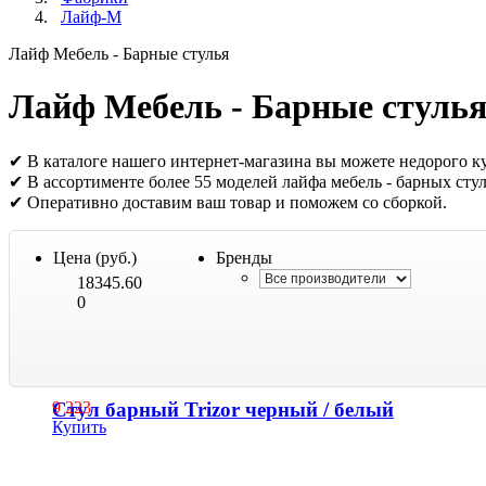
Лайф-М
Лайф Мебель - Барные стулья
Лайф Мебель - Барные стуль
✔ В каталоге нашего интернет-магазина вы можете недорого ку
✔ В ассортименте более 55 моделей лайфа мебель - барных сту
✔ Оперативно доставим ваш товар и поможем со сборкой.
Цена (руб.)
Бренды
18345.60
0
Cтул барный Trizor черный / белый
9 223
Купить