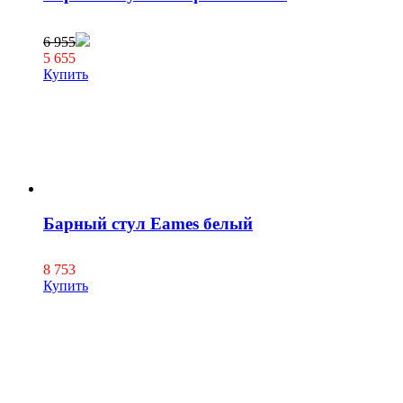
6 955
5 655
Купить
Барный стул Eames белый
8 753
Купить