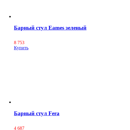
Барный стул Eames зеленый
8 753
Купить
Барный стул Fera
4 687