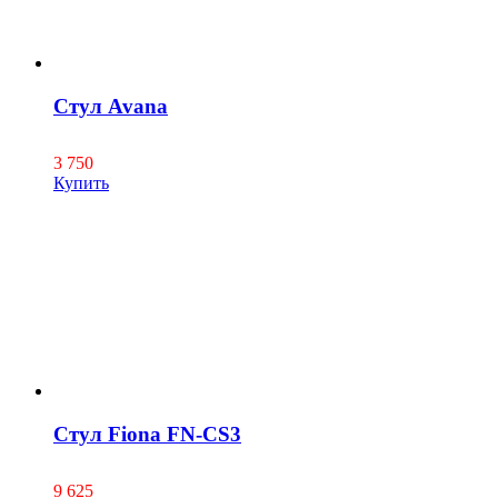
Стул Avana
3 750
Купить
Стул Fiona FN-CS3
9 625