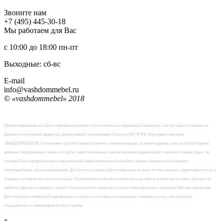
Звоните нам
+7 (495) 445-30-18
Мы работаем для Вас
с 10:00 до 18:00
пн-пт
Выходные: сб-вc
E-mail
info@vashdommebel.ru
© «vashdommebel» 2018
Предоставленная на сайте информация несёт исключительно справочный характер, и ни при каких условиях не
является публичной офертой, определяемой положениями Статьи 437 ГК РФ. Интернет-магазин
"ВАШДОММЕБЕЛЬ" оставляет за собой право изменять комплектацию, условия сервиса, цены в любой период
времени. Оформленный заказ на сайте самостоятельно покупателем не гарантирует наличия товара. Цена, по
которой был оформлен заказ покупателем самостоятельно на сайте, может измениться в момент
подтверждения заказа менеджером. До оплаты товара удостоверьтесь во всех для вас важных характеристиках в
товаре и условиях его эксплуатации. Изображения изделий в каталоге и на сайте, в том числе цвет, рисунок на
мебели и другие элементы, могут отличаться от реальных в силу индивидуальных настроек Вашего монитора.
Для получения подробной информации о наличии и стоимости указанных товаров и услуг, пожалуйста,
обращайтесь к менеджерам отдела продаж
x