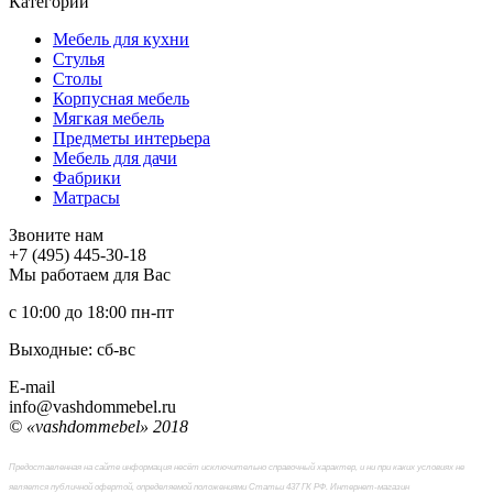
Категории
Мебель для кухни
Стулья
Столы
Корпусная мебель
Мягкая мебель
Предметы интерьера
Мебель для дачи
Фабрики
Матраcы
Звоните нам
+7 (495) 445-30-18
Мы работаем для Вас
с 10:00 до 18:00
пн-пт
Выходные: сб-вc
E-mail
info@vashdommebel.ru
© «vashdommebel» 2018
Предоставленная на сайте информация несёт исключительно справочный характер, и ни при каких условиях не
является публичной офертой, определяемой положениями Статьи 437 ГК РФ. Интернет-магазин