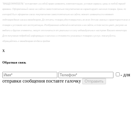
"ВАШДОММЕБЕЛЬ" оставляет за собой право изменять комплектацию, условия сервиса, цены в любой период
времени. Оформленный заказ на сайте самостоятельно покупателем не гарантирует наличия товара. Цена, по
которой был оформлен заказ покупателем самостоятельно на сайте, может измениться в момент
подтверждения заказа менеджером. До оплаты товара удостоверьтесь во всех для вас важных характеристиках в
товаре и условиях его эксплуатации. Изображения изделий в каталоге и на сайте, в том числе цвет, рисунок на
мебели и другие элементы, могут отличаться от реальных в силу индивидуальных настроек Вашего монитора.
Для получения подробной информации о наличии и стоимости указанных товаров и услуг, пожалуйста,
обращайтесь к менеджерам отдела продаж
x
Обратная связь
- для
отправки сообщения поставте галочку