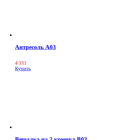
Антресоль А03
4 333
Купить
Вешалка на 2 крючка В03