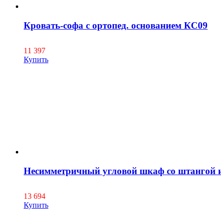
Кровать-софа с ортопед. основанием КС09
11 397
Купить
Несимметричный угловой шкаф со штангой 
13 694
Купить