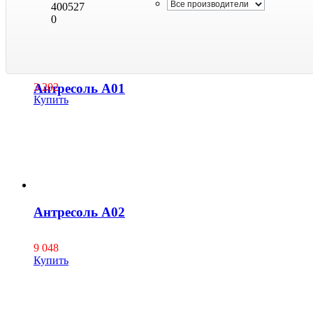
400527
0
Антресоль А01
3 202
Купить
Антресоль А02
9 048
Купить