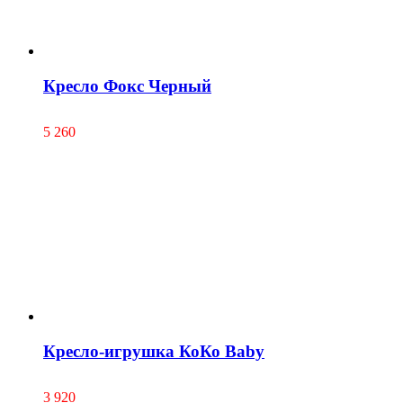
Кресло Фокс Черный
5 260
Кресло-игрушка КоКо Baby
3 920