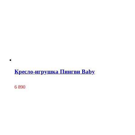
Кресло-игрушка Пингви Baby
6 890